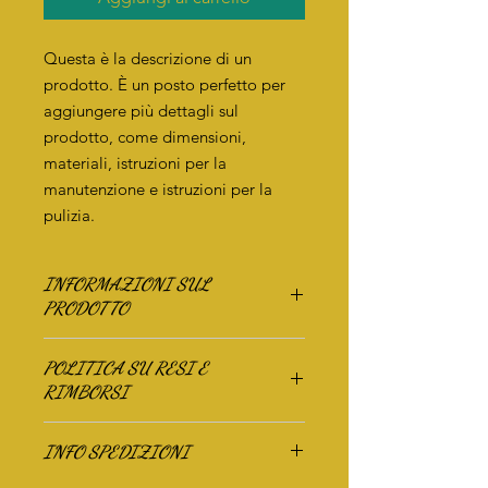
Questa è la descrizione di un 
prodotto. È un posto perfetto per 
aggiungere più dettagli sul 
prodotto, come dimensioni, 
materiali, istruzioni per la 
manutenzione e istruzioni per la 
pulizia.
INFORMAZIONI SUL
PRODOTTO
Questi sono i dettagli di un prodotto.
POLITICA SU RESI E
Sono un posto perfetto per
RIMBORSI
aggiungere maggiori informazioni sul
prodotto, come dimensioni, materiali,
Questa è la politica su resi e rimborsi.
istruzioni per la manutenzione e
INFO SPEDIZIONI
È il posto perfetto per far sapere ai
istruzioni per la pulizia. Sono anche
clienti cosa fare se non sono contenti
uno spazio perfetto per raccontare